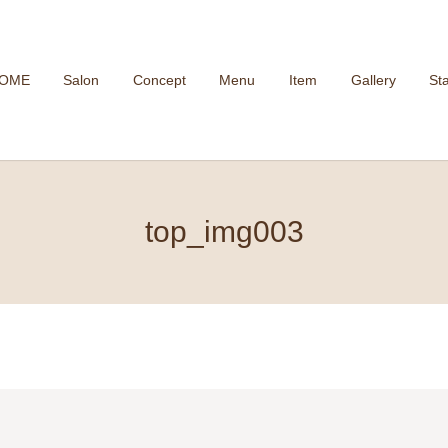
OME
Salon
Concept
Menu
Item
Gallery
Sta
top_img003