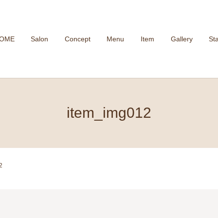
OME
Salon
Concept
Menu
Item
Gallery
Sta
item_img012
2