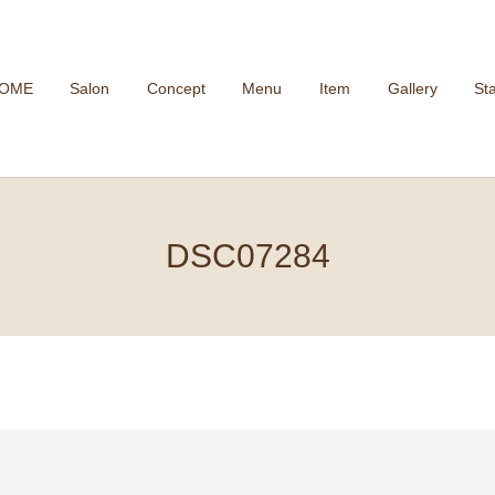
OME
Salon
Concept
Menu
Item
Gallery
Sta
DSC07284