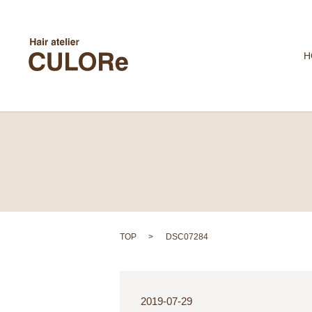
H
TOP
DSC07284
2019-07-29